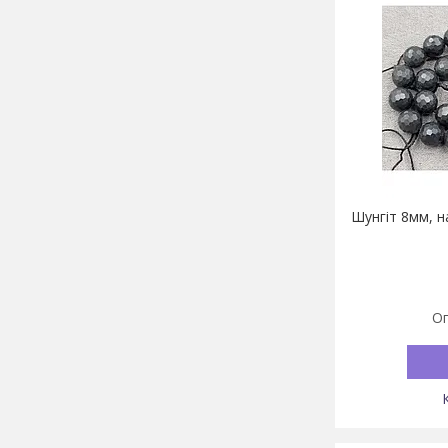
Шунгіт 8мм, н
Оп