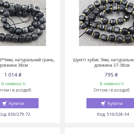
 9*9мм, натуральний грань,
Шунгіт кубик 7мм, натуральни
довжина 38см
довжина 37-38см
1 014 ₴
795 ₴
В наявності
В наявності
том і в роздріб
Оптом і в роздріб
Купити
Купити
650/279-72
510/328-34