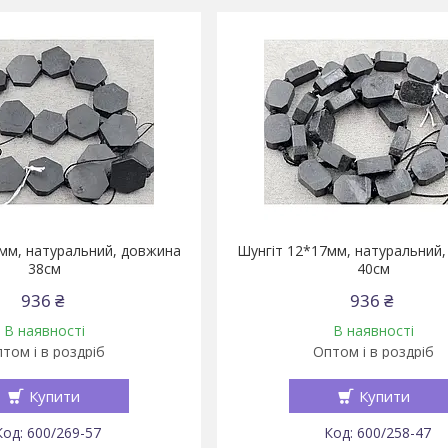
мм, натуральний, довжина
Шунгіт 12*17мм, натуральний
38см
40см
936 ₴
936 ₴
В наявності
В наявності
том і в роздріб
Оптом і в роздріб
Купити
Купити
600/269-57
600/258-47