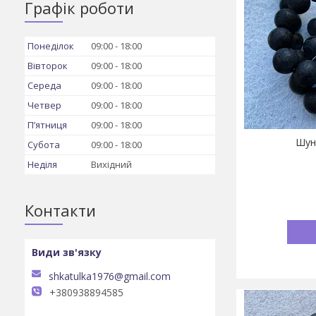
Графік роботи
Понеділок
09:00
18:00
Вівторок
09:00
18:00
Середа
09:00
18:00
Четвер
09:00
18:00
Пʼятниця
09:00
18:00
Шунг
Субота
09:00
18:00
Неділя
Вихідний
Контакти
shkatulka1976@gmail.com
+380938894585