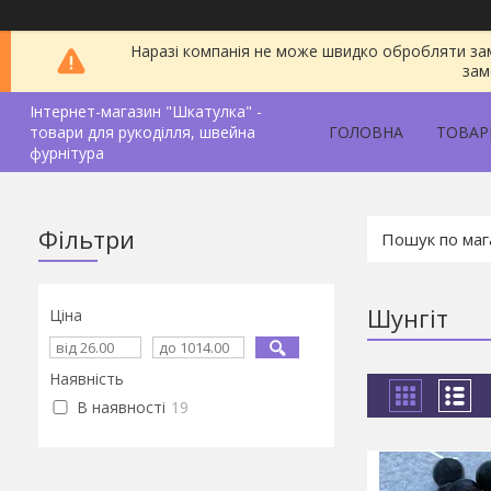
Наразі компанія не може швидко обробляти зам
зам
Інтернет-магазин "Шкатулка" -
товари для рукоділля, швейна
ГОЛОВНА
ТОВАР
фурнітура
Фільтри
Шунгіт
Ціна
Наявність
В наявності
19