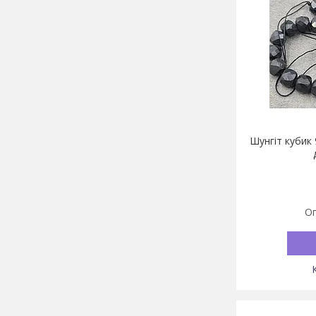
Шунгіт кубик
Оп