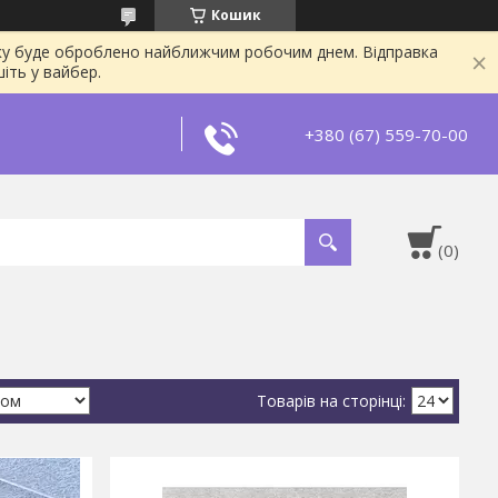
Кошик
явку буде оброблено найближчим робочим днем. Відправка
іть у вайбер.
+380 (67) 559-70-00