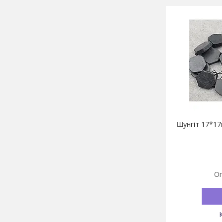
Шунгіт 17*17
Оп