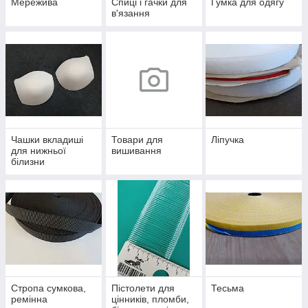
Мережива
Спиці і гачки для
Гумка для одягу
в'язання
Чашки вкладиші
Товари для
Ліпучка
для нижньої
вишивання
білизни
Стропа сумкова,
Пістолети для
Тесьма
ремінна
цінників, пломби,