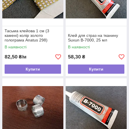
Тасьма клейова 1 см (3
камені) колір золото
Клей для страз на тканину
голограма Anatus 298)
Suxun В-7000, 25 мл
В наявності
В наявності
82,50
58,30
₴/м
₴
Купити
Купити