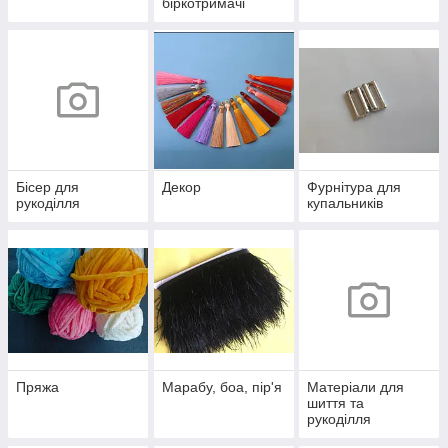
біркотримачі
Бісер для
Декор
Фурнітура для
рукоділля
купальників
Пряжа
Марабу, боа, пір'я
Матеріали для
шиття та
рукоділля