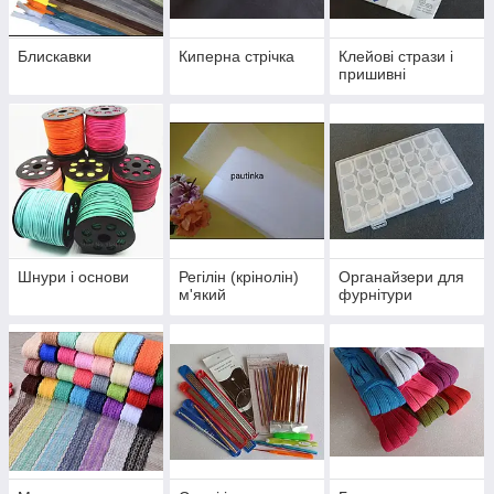
Блискавки
Киперна стрічка
Клейові стрази і
пришивні
Шнури і основи
Регілін (крінолін)
Органайзери для
м'який
фурнітури