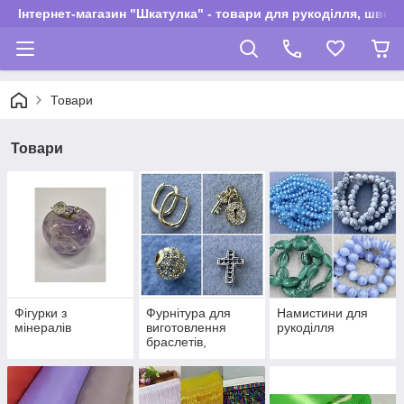
Інтернет-магазин "Шкатулка" - товари для рукоділля, швей
Товари
Товари
Фігурки з
Фурнітура для
Намистини для
мінералів
виготовлення
рукоділля
браслетів,
сережок та
намиста