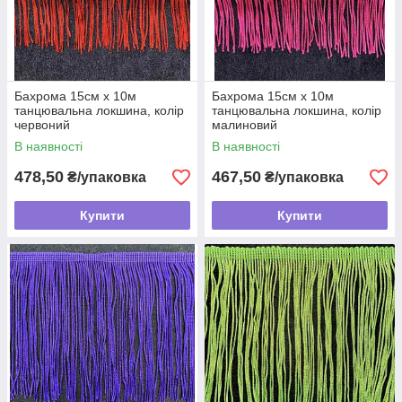
Бахрома 15см х 10м
Бахрома 15см х 10м
танцювальна локшина, колір
танцювальна локшина, колір
червоний
малиновий
В наявності
В наявності
478,50
467,50
₴/упаковка
₴/упаковка
Купити
Купити