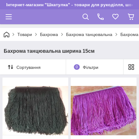
Інтернет-магазин "Шкатулка" - товари для рукоділля, швей
Товари
Бахрома
Бахрома танцювальна
Бахрома
Бахрома танцювальна ширина 15см
Сортування
0
Фільтри