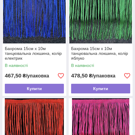
Бахрома 15см х 10м
Бахрома 15см х 10м
танцювальна локшина, колір
танцювальна локшина, колір
електрик
яблуко
В наявності
В наявності
467,50
478,50
₴/упаковка
₴/упаковка
Купити
Купити