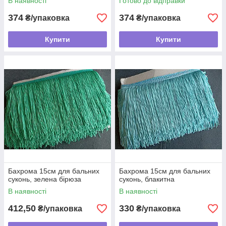
В наявності
Готово до відправки
374
374
₴/упаковка
₴/упаковка
Купити
Купити
Бахрома 15см для бальних
Бахрома 15см для бальних
суконь, зелена бірюза
суконь, блакитна
В наявності
В наявності
412,50
330
₴/упаковка
₴/упаковка