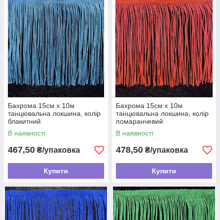
Бахрома 15см х 10м
Бахрома 15см х 10м
танцювальна локшина, колір
танцювальна локшина, колір
блакитний
помаранчевий
В наявності
В наявності
467,50
478,50
₴/упаковка
₴/упаковка
Купити
Купити