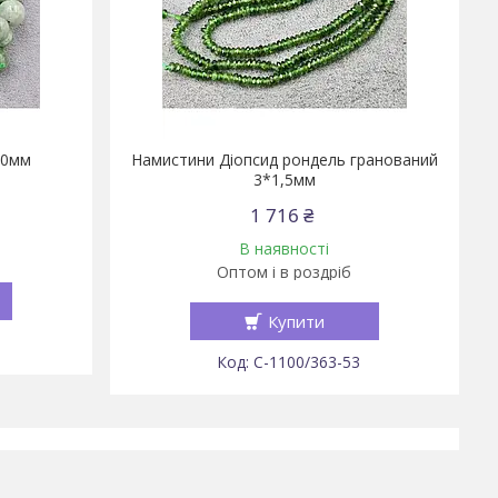
10мм
Намистини Діопсид рондель гранований
3*1,5мм
1 716 ₴
В наявності
Оптом і в роздріб
Купити
С-1100/363-53