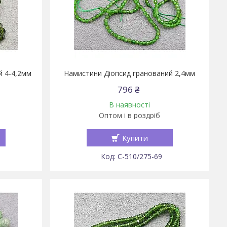
й 4-4,2мм
Намистини Діопсид гранований 2,4мм
796 ₴
В наявності
Оптом і в роздріб
Купити
С-510/275-69