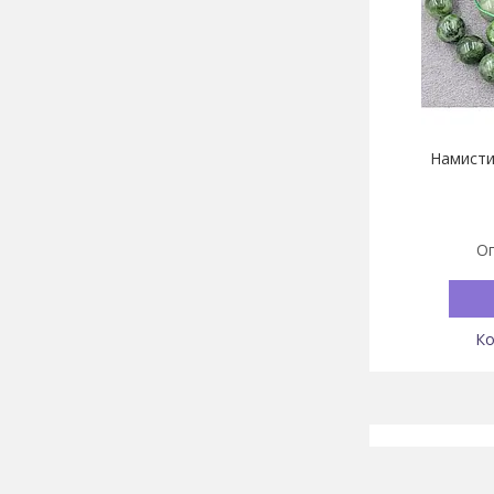
Намисти
Оп