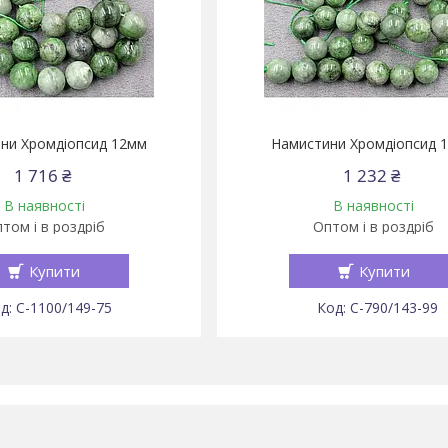
ни Хромдіопсид 12мм
Намистини Хромдіопсид 
1 716 ₴
1 232 ₴
В наявності
В наявності
том і в роздріб
Оптом і в роздріб
Купити
Купити
С-1100/149-75
С-790/143-99