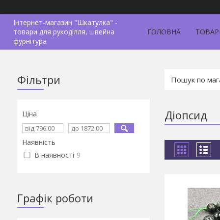
Інтернет-магазин "Шкатулка" -
товари для рукоділля, швейна
ГОЛОВНА
ТОВАР
фурнітура
Фільтри
Діопсид
Ціна
Наявність
В наявності
9
Графік роботи