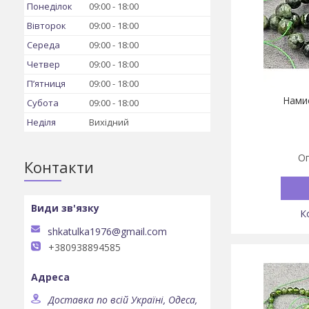
Понеділок
09:00
18:00
Вівторок
09:00
18:00
Середа
09:00
18:00
Четвер
09:00
18:00
Пʼятниця
09:00
18:00
Нами
Субота
09:00
18:00
Неділя
Вихідний
Оп
Контакти
shkatulka1976@gmail.com
+380938894585
Доставка по всій Україні, Одеса,