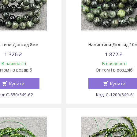
стини Діопсид 8мм
Намистини Діопсид 10
1 326 ₴
1 872 ₴
В наявності
В наявності
том і в роздріб
Оптом і в роздріб
Купити
Купити
С-850/349-62
С-1200/349-61