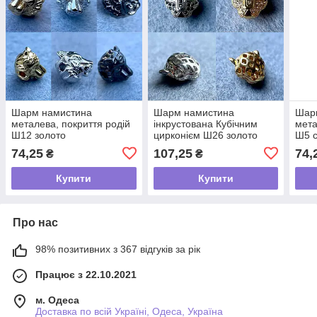
Шарм намистина
Шарм намистина
Шар
металева, покриття родій
інкрустована Кубічним
мета
Ш12 золото
цирконієм Ш26 золото
Ш5 с
74,25
107,25
74,
₴
₴
Купити
Купити
Про нас
98% позитивних з 367 відгуків за рік
Працює з 22.10.2021
м. Одеса
Доставка по всій Україні, Одеса, Україна