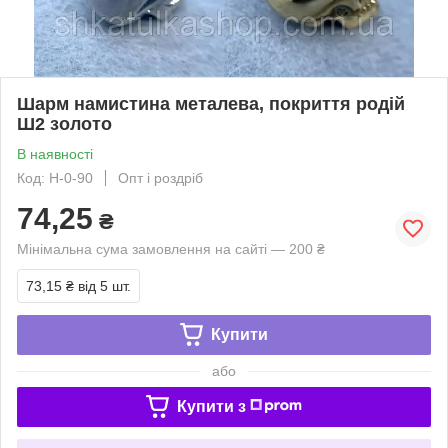
Шарм намистина металева, покриття родій
Ш2 золото
В наявності
Код: Н-0-90
Опт і роздріб
74,25
₴
Мінімальна сума замовлення на сайті — 200 ₴
73,15 ₴
від 5 шт.
Купити
або
Купити з