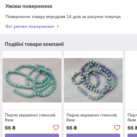
Умови повернення
Повернення товару впродовж 14 днів за рахунок покупця
Всі умови повернення
Подібні товари компанії
Перли керамічні глянсові
Перли керамічні глянсові
Перл
8мм
8мм
8мм
66
66
66
₴
₴