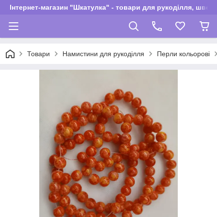
Інтернет-магазин "Шкатулка" - товари для рукоділля, швей
Товари
Намистини для рукоділля
Перли кольорові