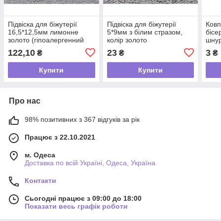
Підвіска для біжутерії
Підвіска для біжутерії
Ковп
16,5*12,5мм лимонне
5*9мм з білим стразом,
бісе
золото (гіпоалергенний
колір золото
шнур
сплав)
(гіпоалергенний сплав)
122,10
23
3
₴
₴
₴
Купити
Купити
Про нас
98% позитивних з 367 відгуків за рік
Працює з 22.10.2021
м. Одеса
Доставка по всій Україні, Одеса, Україна
Контакти
Сьогодні працює з 09:00 до 18:00
Показати весь графік роботи