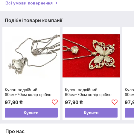
Всі умови повернення
Подібні товари компанії
Кулон подвійний
Кулон подвійний
Куло
60см+70см колір срібло
60см+70см колір срібло
60см
97,90
97,90
97,
₴
₴
Купити
Купити
Про нас