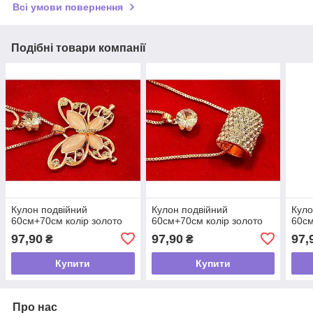
Всі умови повернення
Подібні товари компанії
Кулон подвійний
Кулон подвійний
Куло
60см+70см колір золото
60см+70см колір золото
60см
97,90
97,90
97,
₴
₴
Купити
Купити
Про нас