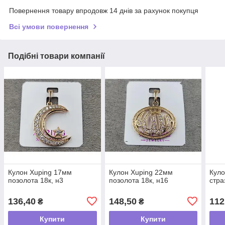
Повернення товару впродовж 14 днів за рахунок покупця
Всі умови повернення
Подібні товари компанії
Кулон Xuping 17мм
Кулон Xuping 22мм
Куло
позолота 18к, н3
позолота 18к, н16
стр
136,40
148,50
112
₴
₴
Купити
Купити