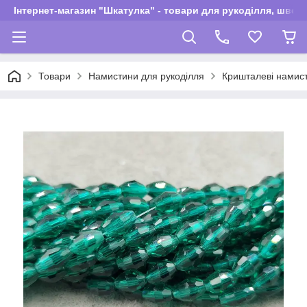
Інтернет-магазин "Шкатулка" - товари для рукоділля, швей
Товари
Намистини для рукоділля
Кришталеві намис