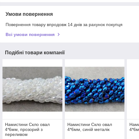
Умови повернення
Повернення товару впродовж 14 днів за рахунок покупця
Всі умови повернення
Подібні товари компанії
Намистини Скло овал
Намистини Скло овал
Нами
4*6мм, прозорий з
4*6мм, синій металік
4*6м
переливом