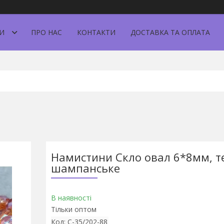
И
ПРО НАС
КОНТАКТИ
ДОСТАВКА ТА ОПЛАТА
Намистини Скло овал 6*8мм, т
шампанське
В наявності
Тільки оптом
Код:
С-35/202-88