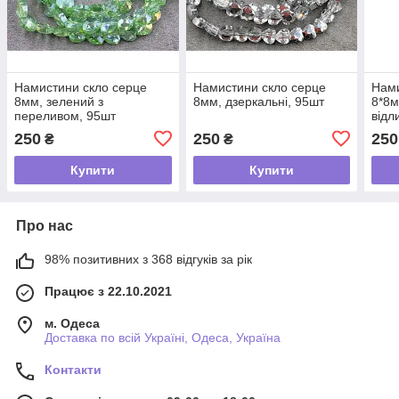
Намистини скло серце
Намистини скло серце
Нами
8мм, зелений з
8мм, дзеркальні, 95шт
8*8м
переливом, 95шт
відл
250
250
250
₴
₴
Купити
Купити
Про нас
98% позитивних з 368 відгуків за рік
Працює з 22.10.2021
м. Одеса
Доставка по всій Україні, Одеса, Україна
Контакти