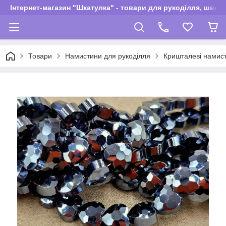
Інтернет-магазин "Шкатулка" - товари для рукоділля, швей
Товари
Намистини для рукоділля
Кришталеві намис