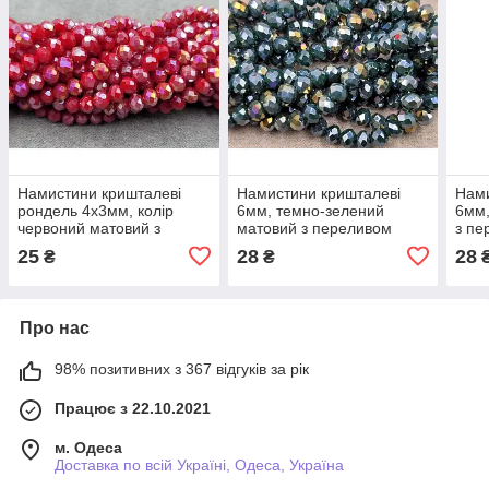
Намистини кришталеві
Намистини кришталеві
Нами
рондель 4х3мм, колір
6мм, темно-зелений
6мм,
червоний матовий з
матовий з переливом
з пе
переливом
25
28
28
₴
₴
Про нас
98% позитивних з 367 відгуків за рік
Працює з 22.10.2021
м. Одеса
Доставка по всій Україні, Одеса, Україна