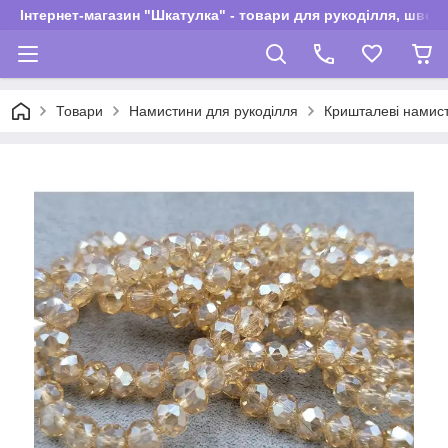
Інтернет-магазин "Шкатулка" - товари для рукоділля, швей
Товари
Намистини для рукоділля
Кришталеві намис