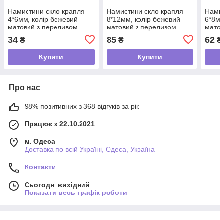
Намистини скло крапля
Намистини скло крапля
Нами
4*6мм, колір бежевий
8*12мм, колір бежевий
6*8м
матовий з переливом
матовий з переливом
мато
34
85
62
₴
₴
Купити
Купити
Про нас
98% позитивних з 368 відгуків за рік
Працює з 22.10.2021
м. Одеса
Доставка по всій Україні, Одеса, Україна
Контакти
Сьогодні вихідний
Показати весь графік роботи