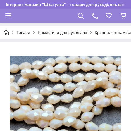
Інтернет-магазин "Шкатулка" - товари для рукоділля, швей
Товари
Намистини для рукоділля
Кришталеві намис