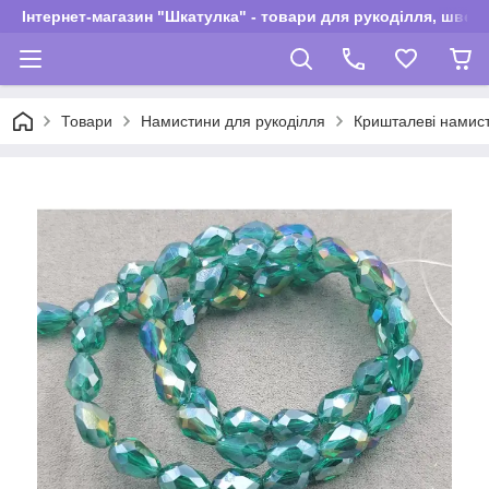
Інтернет-магазин "Шкатулка" - товари для рукоділля, швей
Товари
Намистини для рукоділля
Кришталеві намис