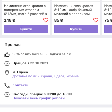
Намистини скло крапля з
Намистини скло крапля
Нами
поперечним отвором
8*12мм, колір бежевий
8*12
6*12мм, колір бірюзовий з
матовий з переливом
мато
переливом
148
85
75
₴
₴
Купити
Купити
Про нас
98% позитивних з 368 відгуків за рік
Працює з 22.10.2021
м. Одеса
Доставка по всій Україні, Одеса, Україна
Контакти
Сьогодні працює з 09:00 до 18:00
Показати весь графік роботи