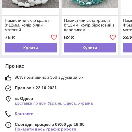
Намистини скло крапля
Намистини скло крапля
Нами
8*12мм, колір білий
8*12мм, колір бірюзовий з
4*6м
матовий
переливом
мато
75
62
34
₴
₴
Купити
Купити
Про нас
98% позитивних з 368 відгуків за рік
Працює з 22.10.2021
м. Одеса
Доставка по всій Україні, Одеса, Україна
Контакти
Сьогодні працює з 09:00 до 18:00
Показати весь графік роботи