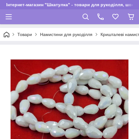
Інтернет-магазин "Шкатулка" - товари для рукоділля, швей
Товари
Намистини для рукоділля
Кришталеві намис