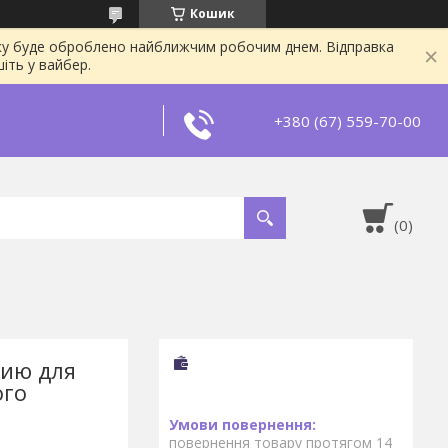
Кошик
явку буде оброблено найближчим робочим днем. Відправка
іть у вайбер.
+380 (67) 559-70-00
шию для
ого
повернення товару протягом 14