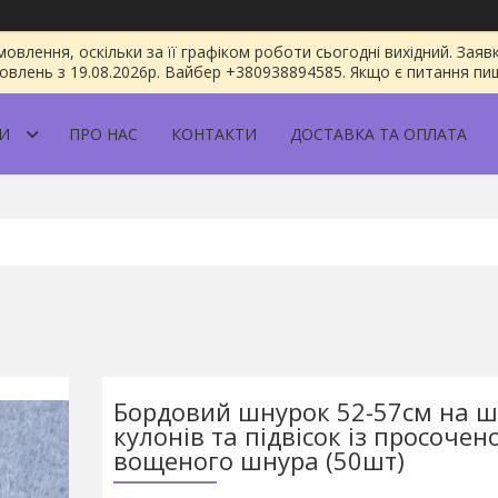
овлення, оскільки за її графіком роботи сьогодні вихідний. За
овлень з 19.08.2026р. Вайбер +380938894585. Якщо є питання пиш
И
ПРО НАС
КОНТАКТИ
ДОСТАВКА ТА ОПЛАТА
Бордовий шнурок 52-57см на 
кулонів та підвісок із просочен
вощеного шнура (50шт)