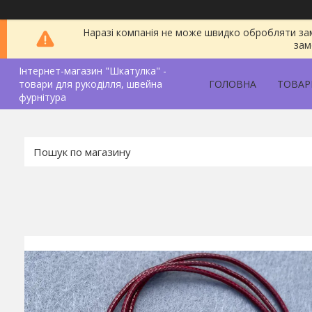
Наразі компанія не може швидко обробляти зам
зам
Інтернет-магазин "Шкатулка" -
товари для рукоділля, швейна
ГОЛОВНА
ТОВАР
фурнітура