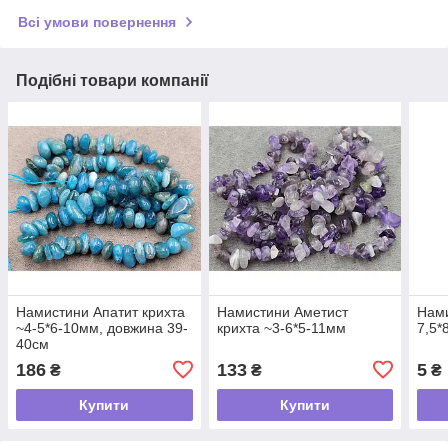
Всі умови повернення
Подібні товари компанії
Намистини Апатит крихта
Намистини Аметист
Нами
~4-5*6-10мм, довжина 39-
крихта ~3-6*5-11мм
7,5*
40см
186
133
5
₴
₴
₴
Купити
Купити