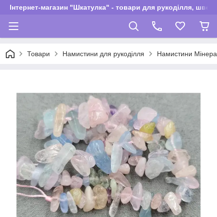
Інтернет-магазин "Шкатулка" - товари для рукоділля, швей
Товари
Намистини для рукоділля
Намистини Мінер