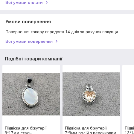
Всі умови оплати
Умови повернення
Повернення товару впродовж 14 днів за рахунок покупця
Всі умови повернення
Подібні товари компанії
Підвіска для біжутерії
Підвіска для біжутерії
Підв
9*17мм сталь
7*9мм родій з персиковим
13*1