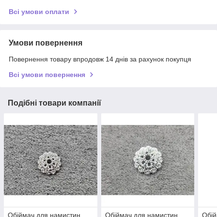
Всі умови оплати
Умови повернення
Повернення товару впродовж 14 днів за рахунок покупця
Всі умови повернення
Подібні товари компанії
Обіймач для намистин
Обіймач для намистин
Обій