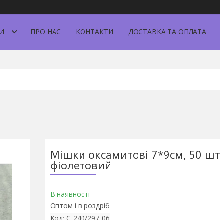
И
ПРО НАС
КОНТАКТИ
ДОСТАВКА ТА ОПЛАТА
Мішки оксамитові 7*9см, 50 шт,
фіолетовий
В наявності
Оптом і в роздріб
Код:
С-240/297-06