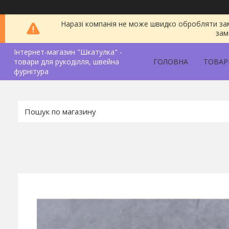
Наразі компанія не може швидко обробляти зам
зам
Інтернет-магазин "Шкатулка" -
товари для рукоділля, швейна
ГОЛОВНА
ТОВАР
фурнітура