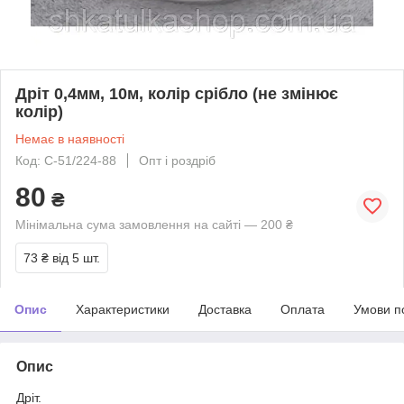
Дріт 0,4мм, 10м, колір срібло (не змінює
колір)
Немає в наявності
Код: С-51/224-88
Опт і роздріб
80
₴
Мінімальна сума замовлення на сайті — 200 ₴
73 ₴
від 5 шт.
Опис
Характеристики
Доставка
Оплата
Умови п
Опис
Дріт.