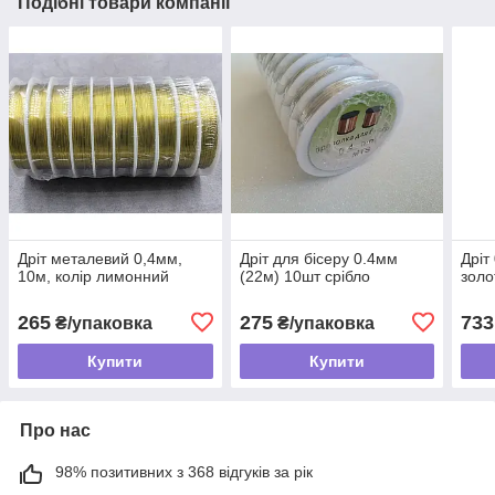
Подібні товари компанії
Дріт металевий 0,4мм,
Дріт для бісеру 0.4мм
Дріт
10м, колір лимонний
(22м) 10шт срібло
золо
265
275
733
₴/упаковка
₴/упаковка
Купити
Купити
Про нас
98% позитивних з 368 відгуків за рік