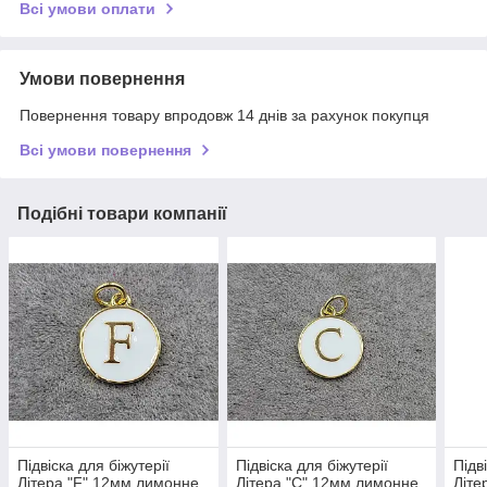
Всі умови оплати
Умови повернення
Повернення товару впродовж 14 днів за рахунок покупця
Всі умови повернення
Подібні товари компанії
Підвіска для біжутерії
Підвіска для біжутерії
Підв
Літера "F" 12мм лимонне
Літера "С" 12мм лимонне
Літе