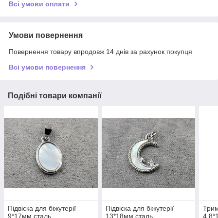
Всі умови оплати
Умови повернення
Повернення товару впродовж 14 днів за рахунок покупця
Всі умови повернення
Подібні товари компанії
Підвіска для біжутерії
Підвіска для біжутерії
Трим
9*17мм сталь
13*18мм сталь
4,8*