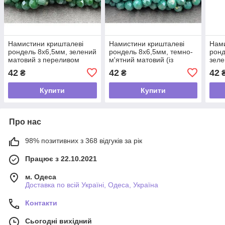
Намистини кришталеві
Намистини кришталеві
Нами
рондель 8х6,5мм, зелений
рондель 8х6,5мм, темно-
ронд
матовий з переливом
м'ятний матовий (із
зеле
зеленим відтінком) з
пер
42
42
42
₴
₴
переливом
Купити
Купити
Про нас
98% позитивних з 368 відгуків за рік
Працює з 22.10.2021
м. Одеса
Доставка по всій Україні, Одеса, Україна
Контакти
Сьогодні вихідний