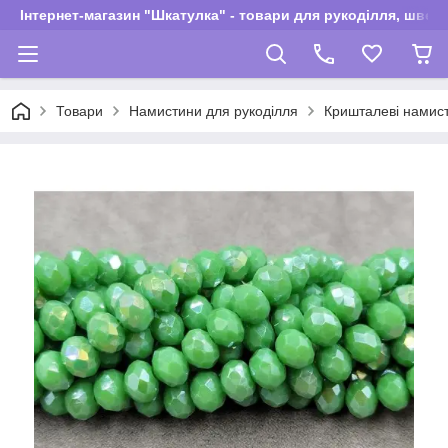
Інтернет-магазин "Шкатулка" - товари для рукоділля, швей
Товари
Намистини для рукоділля
Кришталеві намис