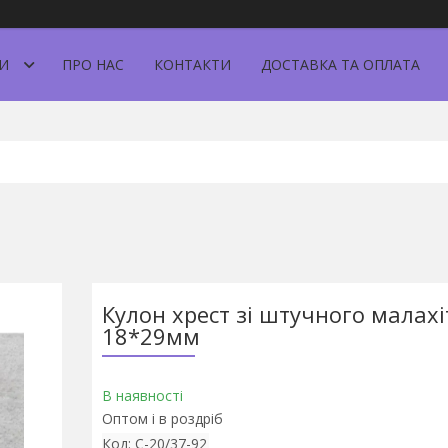
И
ПРО НАС
КОНТАКТИ
ДОСТАВКА ТА ОПЛАТА
Кулон хрест зі штучного малахі
18*29мм
В наявності
Оптом і в роздріб
Код:
С-20/37-92